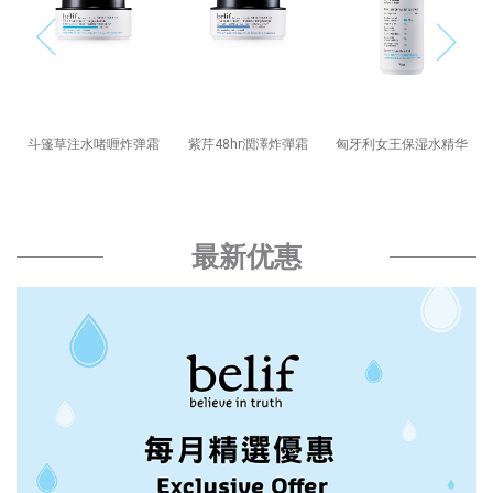
弹
斗篷草注水啫喱炸弹霜
紫芹48hr潤澤炸彈霜
匈牙利女王保湿水精华
最新优惠